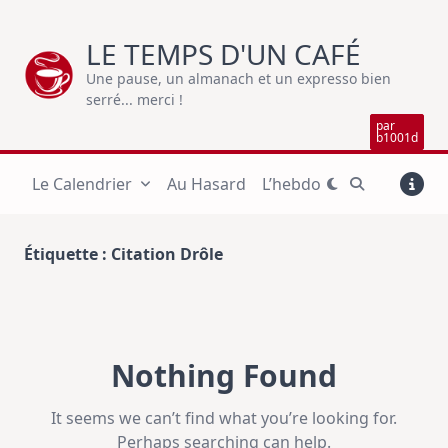
Skip
to
LE TEMPS D'UN CAFÉ
content
Une pause, un almanach et un expresso bien
serré... merci !
par
b1001d
Le Calendrier
Au Hasard
L’hebdo
Étiquette :
Citation Drôle
Nothing Found
It seems we can’t find what you’re looking for.
Perhaps searching can help.