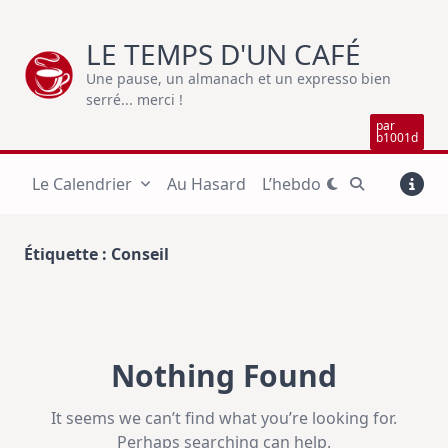
Skip
to
LE TEMPS D'UN CAFÉ
content
Une pause, un almanach et un expresso bien
serré... merci !
par
b1001d
Le Calendrier
Au Hasard
L’hebdo
Étiquette :
Conseil
Nothing Found
It seems we can’t find what you’re looking for.
Perhaps searching can help.