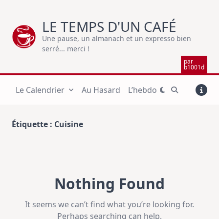
Skip
to
LE TEMPS D'UN CAFÉ
content
Une pause, un almanach et un expresso bien
serré... merci !
par
b1001d
Le Calendrier
Au Hasard
L’hebdo
Étiquette :
Cuisine
Nothing Found
It seems we can’t find what you’re looking for.
Perhaps searching can help.