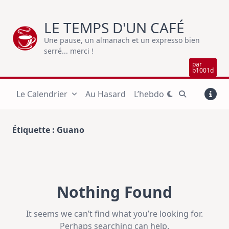
Skip
to
LE TEMPS D'UN CAFÉ
content
Une pause, un almanach et un expresso bien
serré... merci !
par
b1001d
Le Calendrier
Au Hasard
L’hebdo
Étiquette :
Guano
Nothing Found
It seems we can’t find what you’re looking for.
Perhaps searching can help.