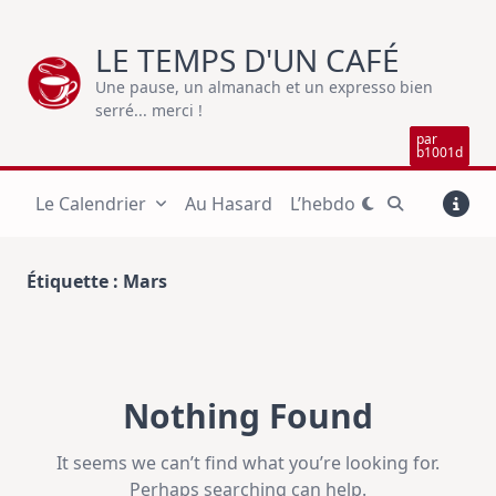
Skip
to
LE TEMPS D'UN CAFÉ
content
Une pause, un almanach et un expresso bien
serré... merci !
par
b1001d
Le Calendrier
Au Hasard
L’hebdo
Étiquette :
Mars
Nothing Found
It seems we can’t find what you’re looking for.
Perhaps searching can help.