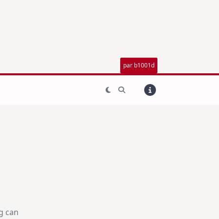
par b1001d
g can