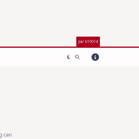
par b1001d
g can