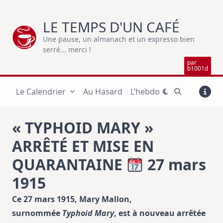
Skip
to
LE TEMPS D'UN CAFÉ
content
Une pause, un almanach et un expresso bien
serré... merci !
par
b1001d
Le Calendrier
Au Hasard
L’hebdo
« TYPHOID MARY »
ARRÊTÉ ET MISE EN
QUARANTAINE
27 mars
1915
Ce 27 mars 1915, Mary Mallon,
surnommée
Typhoid Mary
, est à nouveau arrêtée