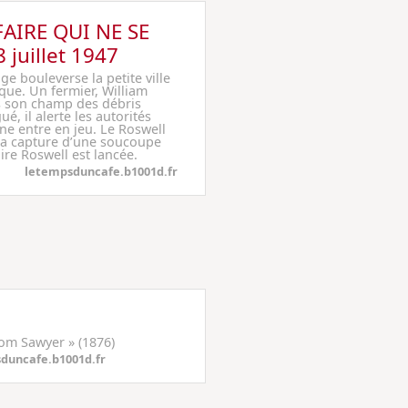
AIRE QUI NE SE
 juillet 1947
e bouleverse la petite ville
ue. Un fermier, William
s son champ des débris
ué, il alerte les autorités
ine entre en jeu. Le Roswell
 la capture d’une soucoupe
faire Roswell est lancée.
letempsduncafe.b1001d.fr
Tom Sawyer » (1876)
duncafe.b1001d.fr