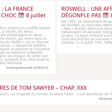
 : LA FRANCE
ROSWELL : UNE AFF
E CHOC
8 juillet
DÉGONFLE PAS
8
Eté 1947. Un événement étrang
de Roswell, au Nouveau-Mexiq
tière retient son souffle devant
« Mac » Brazel, découvre dan
, à Séville, les Bleus
métalliques inhabituels. Intrig
rale d’Allemagne en demi-
locales. La base militaire vois
Ce match, qui entre dans la
Daily Record fait sa une avec
e de Séville », ne se résume
volante. Le 8 juillet 1947, l’af
tive : il devient le théâtre
poir, la passion et l’injustice
is la mémoire collective
ard, les images de cette nuit
ts, symbole d’un rêve brisé et
ent refermée.
letempsduncafe.b1001d.fr
RES DE TOM SAWYER – CHAP. XXX
 jours, un chapitre du roman de Mark Twain : « Les aventures de 
letemps