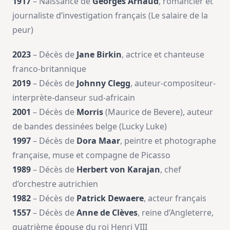
1917
– Naissance de
Georges Arnaud
, romancier et
journaliste d’investigation français (Le salaire de la
peur)
2023
– Décès de
Jane Birkin
, actrice et chanteuse
franco-britannique
2019
– Décès de
Johnny Clegg
, auteur-compositeur-
interprète-danseur sud-africain
2001
– Décès de
Morris
(Maurice de Bevere), auteur
de bandes dessinées belge (Lucky Luke)
1997
– Décès de
Dora Maar
, peintre et photographe
française, muse et compagne de Picasso
1989
– Décès de
Herbert von Karajan
, chef
d’orchestre autrichien
1982
– Décès de
Patrick Dewaere
, acteur français
1557
– Décès de
Anne de Clèves
, reine d’Angleterre,
quatrième épouse du roi Henri VIII