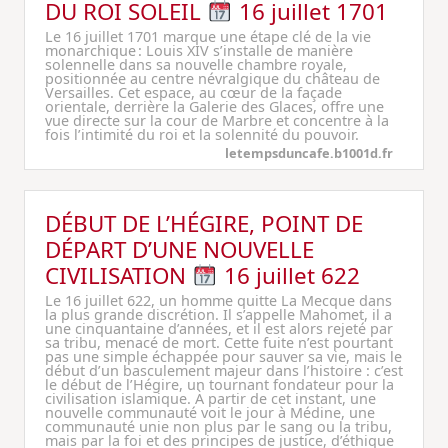
DU ROI SOLEIL
16 juillet 1701
Le 16 juillet 1701 marque une étape clé de la vie
monarchique : Louis XIV s’installe de manière
solennelle dans sa nouvelle chambre royale,
positionnée au centre névralgique du château de
Versailles. Cet espace, au cœur de la façade
orientale, derrière la Galerie des Glaces, offre une
vue directe sur la cour de Marbre et concentre à la
fois l’intimité du roi et la solennité du pouvoir.
letempsduncafe.b1001d.fr
DÉBUT DE L’HÉGIRE, POINT DE
DÉPART D’UNE NOUVELLE
CIVILISATION
16 juillet 622
Le 16 juillet 622, un homme quitte La Mecque dans
la plus grande discrétion. Il s’appelle Mahomet, il a
une cinquantaine d’années, et il est alors rejeté par
sa tribu, menacé de mort. Cette fuite n’est pourtant
pas une simple échappée pour sauver sa vie, mais le
début d’un basculement majeur dans l’histoire : c’est
le début de l’Hégire, un tournant fondateur pour la
civilisation islamique. À partir de cet instant, une
nouvelle communauté voit le jour à Médine, une
communauté unie non plus par le sang ou la tribu,
mais par la foi et des principes de justice, d’éthique