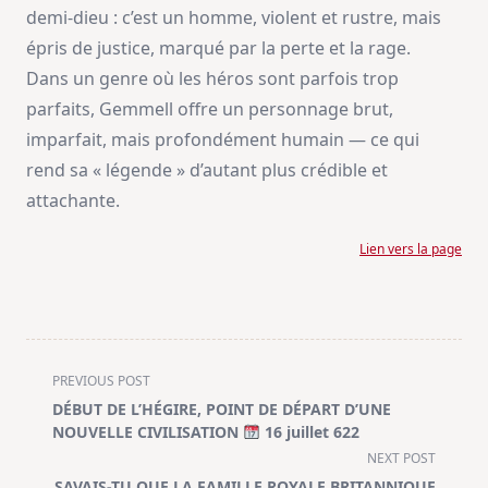
demi-dieu : c’est un homme, violent et rustre, mais
épris de justice, marqué par la perte et la rage.
Dans un genre où les héros sont parfois trop
parfaits, Gemmell offre un personnage brut,
imparfait, mais profondément humain — ce qui
rend sa « légende » d’autant plus crédible et
attachante.
Lien vers la page
<span
PREVIOUS POST
class="nav-
DÉBUT DE L’HÉGIRE, POINT DE DÉPART D’UNE
subtitle
NOUVELLE CIVILISATION
16 juillet 622
screen-
NEXT POST
reader-
SAVAIS-TU QUE LA FAMILLE ROYALE BRITANNIQUE