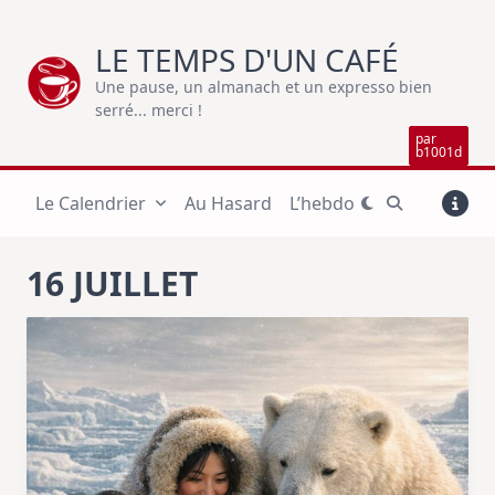
Skip
to
LE TEMPS D'UN CAFÉ
content
Une pause, un almanach et un expresso bien
serré... merci !
par
b1001d
Le Calendrier
Au Hasard
L’hebdo
16 JUILLET