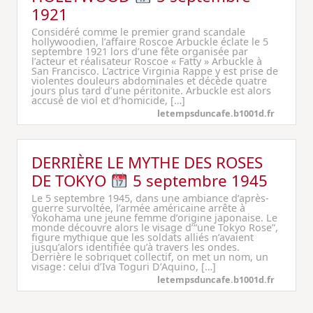
1921
Considéré comme le premier grand scandale
hollywoodien, l’affaire Roscoe Arbuckle éclate le 5
septembre 1921 lors d’une fête organisée par
l’acteur et réalisateur Roscoe « Fatty » Arbuckle à
San Francisco. L’actrice Virginia Rappe y est prise de
violentes douleurs abdominales et décède quatre
jours plus tard d’une péritonite. Arbuckle est alors
accusé de viol et d’homicide, […]
letempsduncafe.b1001d.fr
DERRIÈRE LE MYTHE DES ROSES
DE TOKYO
5 septembre 1945
Le 5 septembre 1945, dans une ambiance d’après-
guerre survoltée, l’armée américaine arrête à
Yokohama une jeune femme d’origine japonaise. Le
monde découvre alors le visage d’“une Tokyo Rose”,
figure mythique que les soldats alliés n’avaient
jusqu’alors identifiée qu’à travers les ondes.
Derrière le sobriquet collectif, on met un nom, un
visage : celui d’Iva Toguri D’Aquino, […]
letempsduncafe.b1001d.fr