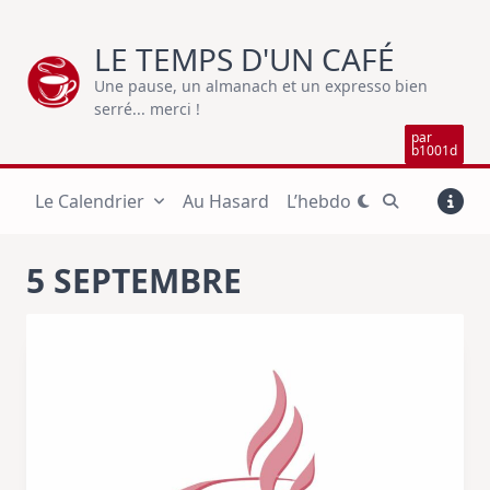
Skip
to
LE TEMPS D'UN CAFÉ
content
Une pause, un almanach et un expresso bien
serré... merci !
par
b1001d
Le Calendrier
Au Hasard
L’hebdo
5 SEPTEMBRE