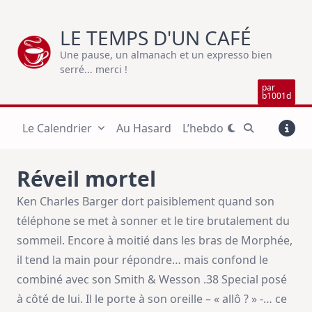
Skip
to
LE TEMPS D'UN CAFÉ
content
Une pause, un almanach et un expresso bien
serré... merci !
par
b1001d
Le Calendrier
Au Hasard
L’hebdo
Réveil mortel
Ken Charles Barger dort paisiblement quand son
téléphone se met à sonner et le tire brutalement du
sommeil. Encore à moitié dans les bras de Morphée,
il tend la main pour répondre… mais confond le
combiné avec son Smith & Wesson .38 Special posé
à côté de lui. Il le porte à son oreille – « allô ? » -… ce