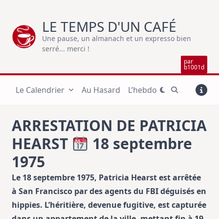
Skip
to
LE TEMPS D'UN CAFÉ
content
Une pause, un almanach et un expresso bien
serré... merci !
par
b1001d
Le Calendrier
Au Hasard
L’hebdo
ARRESTATION DE PATRICIA
HEARST
18 septembre
1975
Le 18 septembre 1975, Patricia Hearst est arrêtée
à San Francisco par des agents du FBI déguisés en
hippies. L’héritière, devenue fugitive, est capturée
dans un appartement de la ville, mettant fin à 19