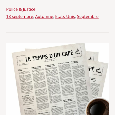
Police & Justice
18 septembre
, 
Automne
, 
Etats-Unis
, 
Septembre