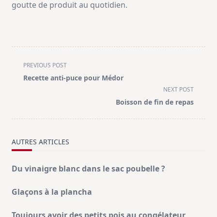
goutte de produit au quotidien.
<span
PREVIOUS POST
class="nav-
Recette anti-puce pour Médor
subtitle
NEXT POST
screen-
Boisson de fin de repas
reader-
text">Page</span>
AUTRES ARTICLES
Du vinaigre blanc dans le sac poubelle ?
Glaçons à la plancha
Toujours avoir des petits pois au congélateur