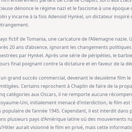
r film entièrement parlant de Charlie Chaplin, sorti aux État
ieuse dénonce le régime nazi et le fascisme à une époque où
n y incarne à la fois Adenoïd Hynkel, un dictateur inspiré d’
e étrangement.
pays fictif de Tomania, une caricature de l’Allemagne nazie.
rès 20 ans d’absence, ignorant les changements politiques.
estrées par Hynkel. Après une série de péripéties, le barbi
urs final poignant contre la dictature et en faveur de la d
ît un grand succès commercial, devenant le deuxième film le
mitigées. Certains reprochent à Chaplin de faire de la propa
q catégories aux Oscars, il ne remporte aucune récompense.
oyaume-Uni, initialement menacé d’interdiction, le film est 
plus populaire de l’année 1945. Cependant, il est interdit da
ns plusieurs pays d’Amérique latine où des mouvements naz
Hitler aurait visionné le film en privé, mais cette informati