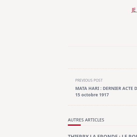
J
<span
PREVIOUS POST
class="nav-
MATA HARI : DERNIER ACTE
subtitle
15 octobre 1917
screen-
reader-
text">Page</span>
AUTRES ARTICLES
THIERRY LA FRONDE : LE RO