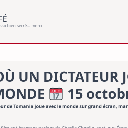
FÉ
o bien serré... merci !
OÙ UN DICTATEUR 
 MONDE
15 octob
ateur de Tomania joue avec le monde sur grand écran, mar