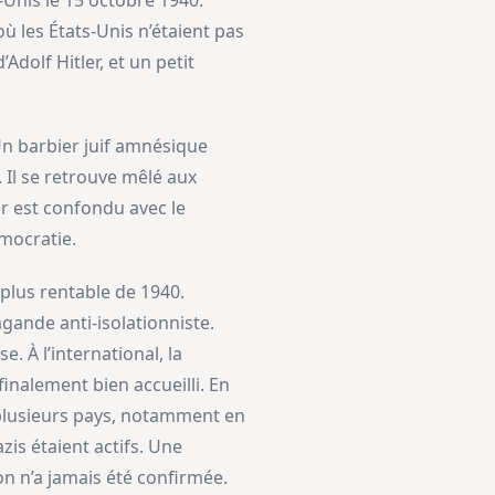
s-Unis le 15 octobre 1940.
 les États-Unis n’étaient pas
Adolf Hitler, et un petit
 Un barbier juif amnésique
 Il se retrouve mêlé aux
er est confondu avec le
émocratie.
 plus rentable de 1940.
gande anti-isolationniste.
 À l’international, la
finalement bien accueilli. En
ns plusieurs pays, notamment en
is étaient actifs. Une
on n’a jamais été confirmée.