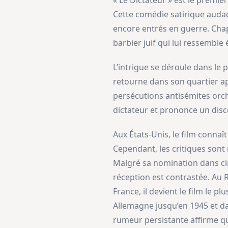
« Le Dictateur » est le premie
Cette comédie satirique audac
encore entrés en guerre. Chapli
barbier juif qui lui ressembl
L’intrigue se déroule dans le 
retourne dans son quartier ap
persécutions antisémites orch
dictateur et prononce un disco
Aux États-Unis, le film conna
Cependant, les critiques sont 
Malgré sa nomination dans cin
réception est contrastée. Au R
France, il devient le film le 
Allemagne jusqu’en 1945 et da
rumeur persistante affirme qu’