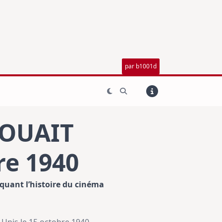
par b1001d
JOUAIT
re 1940
quant l’histoire du cinéma