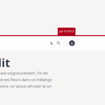
par b1001d
it
s lave soigneusement. On les
pe les fleurs dans ce mélange,
oire, on laisse refroidir et on