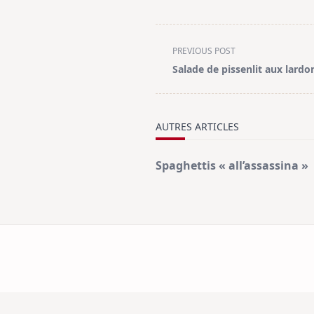
<span
PREVIOUS POST
class="nav-
Salade de pissenlit aux lardo
subtitle
screen-
reader-
AUTRES ARTICLES
text">Page</span>
Spaghettis « all’assassina »