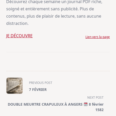
Découvrez chaque semaine un journal PDF riche,
soigné et entièrement sans publicité. Plus de
contenus, plus de plaisir de lecture, sans aucune
distraction.
JE DÉCOUVRE
Lien vers la page
<span
PREVIOUS POST
class="nav-
7 FÉVRIER
subtitle
NEXT POST
screen-
DOUBLE MEURTRE CRAPULEUX À ANGERS
8 février
reader-
1582
text">Page</span>