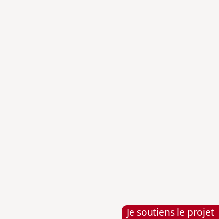
organisée par un pays qui ne compte alors
qu'à peine deux millions d'habitants.
Lire l'article complet
13 juillet
Football
Uruguay
Histoire & Société
PARIS AU BORD DE L’INSURRECTION !
12
juillet 1789
Je soutiens le projet