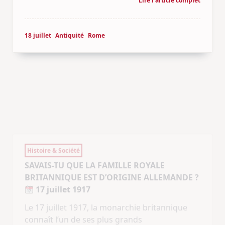
18 juillet
Antiquité
Rome
Histoire & Société
SAVAIS-TU QUE LA FAMILLE ROYALE
BRITANNIQUE EST D’ORIGINE ALLEMANDE ?
17 juillet 1917
Le 17 juillet 1917, la monarchie britannique
connaît l’un de ses plus grands
bouleversements symboliques. Alors que la
Première Guerre mondiale bat son plein, le
roi George V annonce officiellement que la
famille royale abandonne le nom « Saxe-
Cobourg-Gotha », d’origine allemande, pour
adopter « Windsor ».