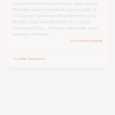
Lire l'article complet
17 juillet
Angleterre
Histoire & Société
CHARLOTTE CORDAY : IMPULSION
PASSIONNELLE OU ÉGAREMENT
IRRATIONNEL PROPRE À LA CONDITION
FÉMININE ?
17 juillet 1793
Le 17 juillet 1793, la tension est à son comble
sur la place de la Révolution à Paris. Très tôt
dans la matinée, une jeune femme monte les
marches de l’échafaud, vêtue de la chemise
rouge infamante réservée aux assassins : il
s’agit de Charlotte Corday, à peine vingt-cinq
ans, connue désormais de tous pour le