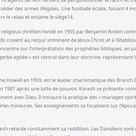
76 agents de l’ATF tentent de perquisitionner le ranch et d’
éder des armes illégales. Une fusillade éclate, faisant 4 m
rs le relais et entame le siège14.
 religieux chrétien fondé en 1955 par Benjamin Roden com
 Ils croient au retour imminent de Jésus-Christ et à l’étab
ncentre sur l’interprétation des prophéties bibliques, en par
gerbe agitée » est central dans leur doctrine, représentant l
 Howell en 1959, est le leader charismatique des Branch Da
en 1987 après une lutte de pouvoir. Koresh se présente co
nt avec Dieu. Il instaure la pratique des « mariages spirit
ines mineures. Ses enseignements se focalisent sur l’Apoca
resh retarde constamment sa reddition. Les Davidiens sont