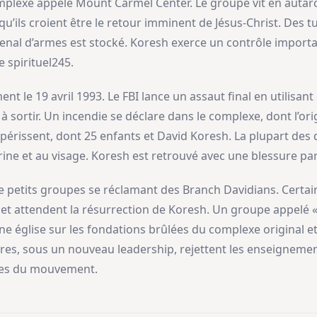
lexe appelé Mount Carmel Center. Le groupe vit en autarci
qu’ils croient être le retour imminent de Jésus-Christ. Des
nal d’armes est stocké. Koresh exerce un contrôle importan
 spirituel245.
nt le 19 avril 1993. Le FBI lance un assaut final en utilisa
 à sortir. Un incendie se déclare dans le complexe, dont l’or
 périssent, dont 25 enfants et David Koresh. La plupart des
oitrine et au visage. Koresh est retrouvé avec une blessure pa
de petits groupes se réclamant des Branch Davidians. Certai
 et attendent la résurrection de Koresh. Un groupe appelé 
ne église sur les fondations brûlées du complexe original e
tres, sous un nouveau leadership, rejettent les enseigneme
ales du mouvement.