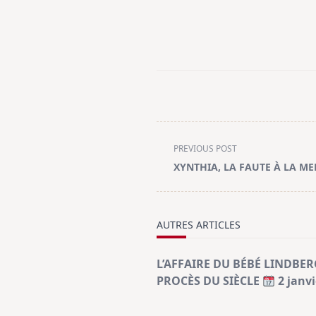
<span
PREVIOUS POST
class="nav-
XYNTHIA, LA FAUTE À LA M
subtitle
screen-
reader-
AUTRES ARTICLES
text">Page</span>
L’AFFAIRE DU BÉBÉ LINDBER
PROCÈS DU SIÈCLE
2 janvi