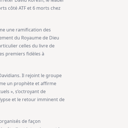
arrêter David Koresh, le leader
orts côté ATF et 6 morts chez
me une ramification des
lissement du Royaume de Dieu
ticulier celles du livre de
es premiers fidèles à
vidians. Il rejoint le groupe
mme un prophète et affirme
uels », s’octroyant de
lypse et le retour imminent de
 organisés de façon