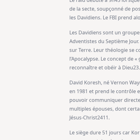
Le raid débute à 9h45 lorsque 
de la secte, soupçonné de poss
les Davidiens. Le FBI prend alo
Les Davidiens sont un groupe
Adventistes du Septième Jour.
sur Terre. Leur théologie se co
l’Apocalypse. Le concept de « 
reconnaître et obéir à Dieu23.
David Koresh, né Vernon Wayne
en 1981 et prend le contrôle 
pouvoir communiquer directeme
multiples épouses, dont certa
Jésus-Christ2411.
Le siège dure 51 jours car Ko