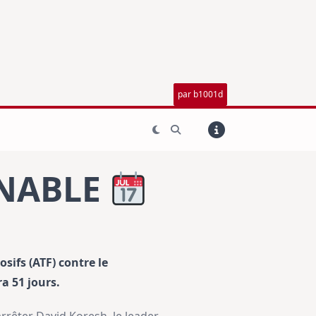
par b1001d
INABLE
osifs (ATF) contre le
a 51 jours.