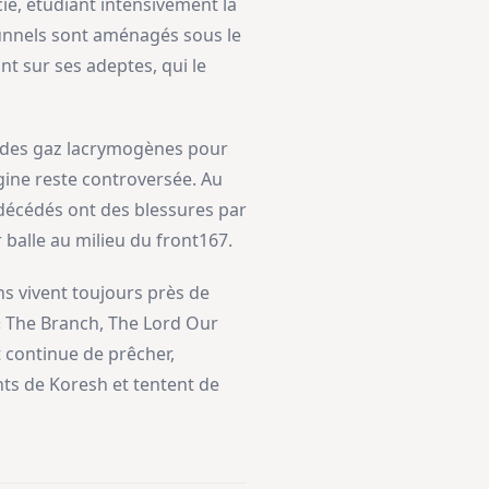
e, étudiant intensivement la
 tunnels sont aménagés sous le
t sur ses adeptes, qui le
nt des gaz lacrymogènes pour
igine reste controversée. Au
 décédés ont des blessures par
r balle au milieu du front167.
ns vivent toujours près de
« The Branch, The Lord Our
t continue de prêcher,
nts de Koresh et tentent de