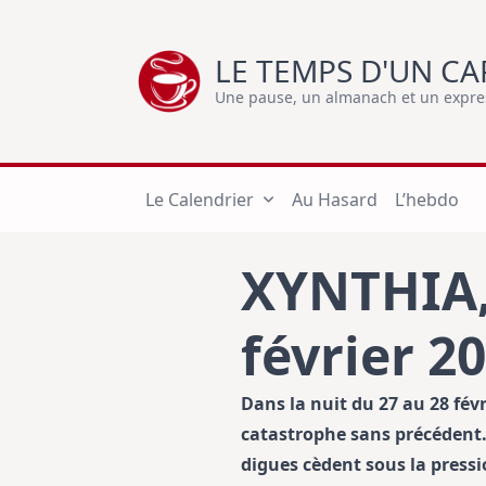
Skip
to
LE TEMPS D'UN CA
content
Une pause, un almanach et un express
Le Calendrier
Au Hasard
L’hebdo
XYNTHIA,
février 2
Dans la nuit du 27 au 28 fé
catastrophe sans précédent.
digues cèdent sous la pressi