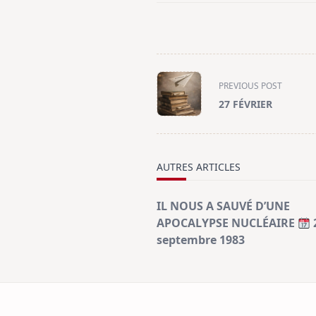
<span
PREVIOUS POST
class="nav-
27 FÉVRIER
subtitle
screen-
reader-
text">Page</span>
AUTRES ARTICLES
IL NOUS A SAUVÉ D’UNE
APOCALYPSE NUCLÉAIRE
septembre 1983