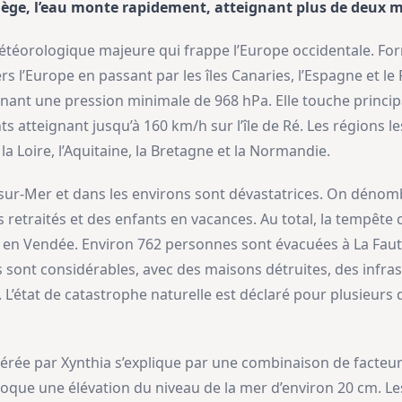
piège, l’eau monte rapidement, atteignant plus de deux m
étéorologique majeure qui frappe l’Europe occidentale. Fo
rs l’Europe en passant par les îles Canaries, l’Espagne et le
gnant une pression minimale de 968 hPa. Elle touche principa
ts atteignant jusqu’à 160 km/h sur l’île de Ré. Les régions l
la Loire, l’Aquitaine, la Bretagne et la Normandie.
sur-Mer et dans les environs sont dévastatrices. On dénomb
etraités et des enfants en vacances. Au total, la tempête 
 en Vendée. Environ 762 personnes sont évacuées à La Faute
ls sont considérables, avec des maisons détruites, des inf
. L’état de catastrophe naturelle est déclaré pour plusieur
érée par Xynthia s’explique par une combinaison de facteur
ue une élévation du niveau de la mer d’environ 20 cm. Les