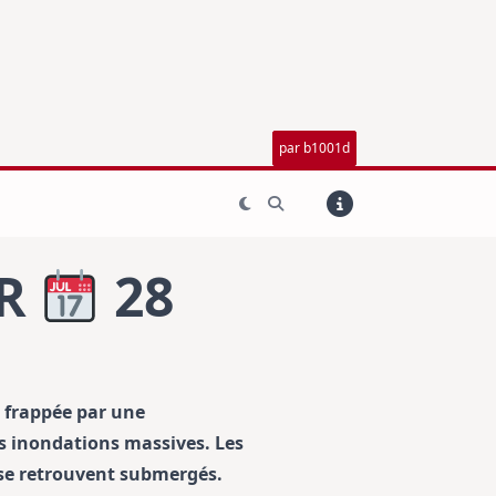
par b1001d
ER
28
t frappée par une
s inondations massives. Les
s se retrouvent submergés.