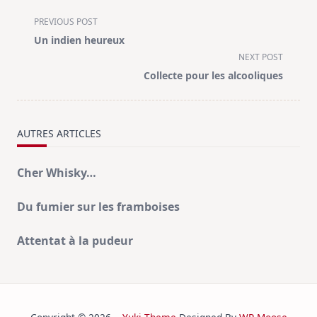
<span
PREVIOUS POST
class="nav-
Un indien heureux
subtitle
NEXT POST
screen-
Collecte pour les alcooliques
reader-
text">Page</span>
AUTRES ARTICLES
Cher Whisky…
Du fumier sur les framboises
Attentat à la pudeur