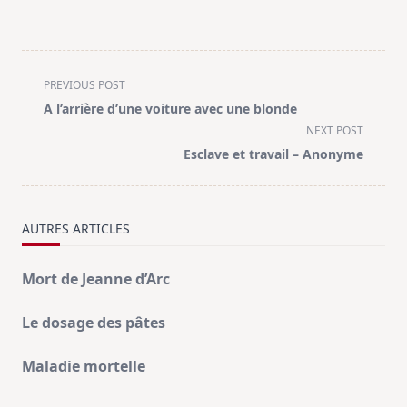
<span
PREVIOUS POST
class="nav-
A l’arrière d’une voiture avec une blonde
subtitle
NEXT POST
screen-
Esclave et travail – Anonyme
reader-
text">Page</span>
AUTRES ARTICLES
Mort de Jeanne d’Arc
Le dosage des pâtes
Maladie mortelle