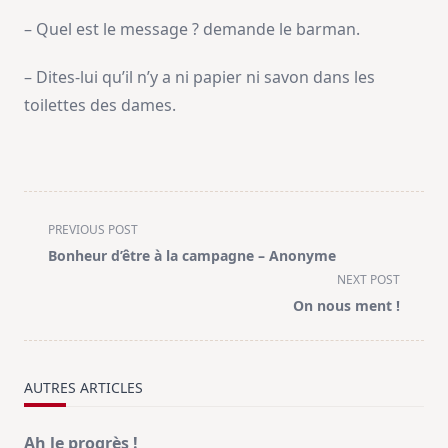
– Quel est le message ? demande le barman.
– Dites-lui qu’il n’y a ni papier ni savon dans les
toilettes des dames.
<span
PREVIOUS POST
class="nav-
Bonheur d’être à la campagne – Anonyme
subtitle
NEXT POST
screen-
On nous ment !
reader-
text">Page</span>
AUTRES ARTICLES
Ah le progrès !