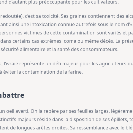
nd d’autant plus préoccupante pour les cultivateurs.
t redoutée), c’est sa toxicité. Ses graines contiennent des al
nt ainsi une intoxication connue autrefois sous le nom d’« iv
ersonnes victimes de cette contamination sont variés et par
 dans certains cas extrêmes, coma ou même décès. La présen
 sécurité alimentaire et la santé des consommateurs.
s, l’ivraie représente un défi majeur pour les agriculteurs 
 à éviter la contamination de la farine.
mbattre
un oeil averti. On la repère par ses feuilles larges, légèreme
stinctifs majeurs réside dans la disposition de ses épillets
rtent de longues arêtes droites. Sa ressemblance avec le blé e