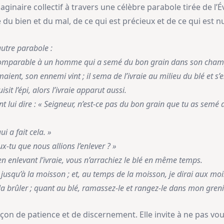
imaginaire collectif à travers une célèbre parabole tirée de l’
 du bien et du mal, de ce qui est précieux et de ce qui est nu
autre parabole :
comparable à un homme qui a semé du bon grain dans son cham
ient, son ennemi vint ; il sema de l’ivraie au milieu du blé et s’e
it l’épi, alors l’ivraie apparut aussi.
nt lui dire : « Seigneur, n’est-ce pas du bon grain que tu as semé
ui a fait cela. »
eux-tu que nous allions l’enlever ? »
en enlevant l’ivraie, vous n’arrachiez le blé en même temps.
jusqu’à la moisson ; et, au temps de la moisson, je dirai aux mo
r la brûler ; quant au blé, ramassez-le et rangez-le dans mon greni
eçon de patience et de discernement. Elle invite à ne pas vo