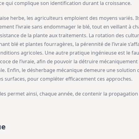
ce qui complique son identification durant la croissance.
ise herbe, les agriculteurs emploient des moyens variés. Ils
uement l’ivraie sans endommager le blé, tout en veillant à 
ésistance de la plante aux traitements. La rotation des cul
ant blé et plantes fourragères, la pérennité de l’ivraie s’affa
onditions agricoles. Une autre pratique ingénieuse est le fau
coce de l’ivraie, afin de pouvoir la détruire mécaniquemen
ipale. Enfin, le désherbage mécanique demeure une solution
tes surfaces, pour compléter efficacement ces approches.
 permet ainsi, chaque année, de contenir la propagation de
ue