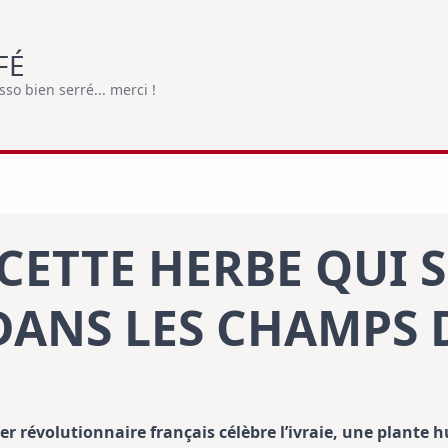
FÉ
o bien serré... merci !
, CETTE HERBE QUI 
DANS LES CHAMPS 
rier révolutionnaire français célèbre l’ivraie, une plante