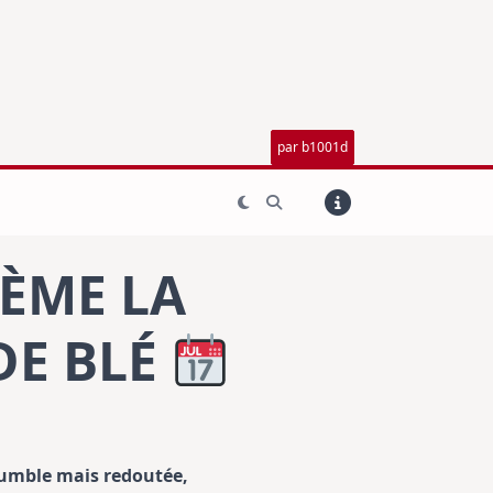
par b1001d
SÈME LA
DE BLÉ
 humble mais redoutée,