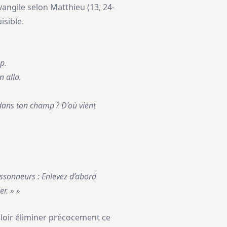
Évangile selon Matthieu (13, 24-
isible.
p.
n alla.
 dans ton champ ? D’où vient
issonneurs : Enlevez d’abord
er. » »
uloir éliminer précocement ce