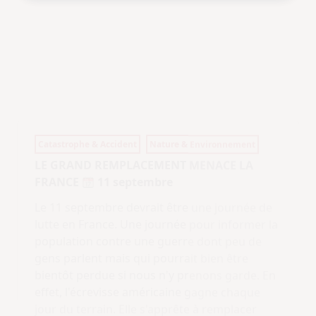
Catastrophe & Accident
Nature & Environnement
LE GRAND REMPLACEMENT MENACE LA
FRANCE
11 septembre
Le 11 septembre devrait être une journée de
lutte en France. Une journée pour informer la
population contre une guerre dont peu de
gens parlent mais qui pourrait bien être
bientôt perdue si nous n'y prenons garde. En
effet, l'écrevisse américaine gagne chaque
jour du terrain. Elle s'apprête à remplacer
notre écrevisse commune dans la plus totale
indifférence. Le 11 septembre est le jour de
l'écrevisse dans le calendrier républicain. Quel
meilleur jour pour lancer la lutte contre cet
envahisseur sournois ?
Lire l'article complet