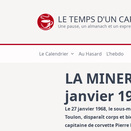
Skip
to
LE TEMPS D'UN CA
content
Une pause, un almanach et un express
Le Calendrier
Au Hasard
L’hebdo
LA MINE
janvier 1
Le 27 janvier 1968, le sous-
Toulon, disparaît corps et b
capitaine de corvette Pierre