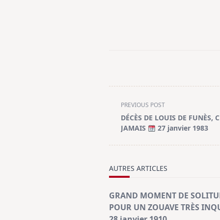
<span
PREVIOUS POST
class="nav-
DÉCÈS DE LOUIS DE FUNÈS, 
subtitle
JAMAIS
27 janvier 1983
screen-
reader-
text">Page</span>
AUTRES ARTICLES
GRAND MOMENT DE SOLITU
POUR UN ZOUAVE TRÈS INQ
28 janvier 1910