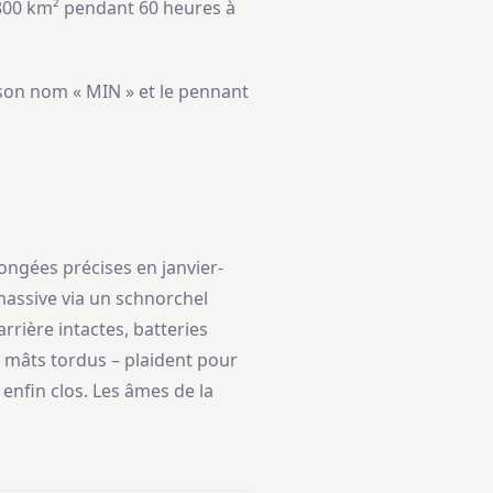
 800 km² pendant 60 heures à
, son nom « MIN » et le pennant
longées précises en janvier-
 massive via un schnorchel
rrière intactes, batteries
, mâts tordus – plaident pour
 enfin clos. Les âmes de la