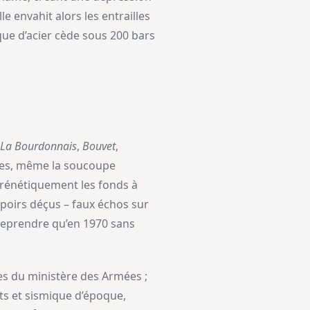
e envahit alors les entrailles
oque d’acier cède sous 200 bars
La Bourdonnais
,
Bouvet
,
ères, même la soucoupe
rénétiquement les fonds à
spoirs déçus – faux échos sur
e reprendre qu’en 1970 sans
es du ministère des Armées ;
ts et sismique d’époque,