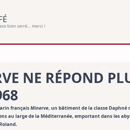
FÉ
o bien serré... merci !
RVE NE RÉPOND PL
968
marin français
Minerve
, un bâtiment de la classe Daphné m
iens au large de la Méditerranée, emportant dans les aby
 Roland.