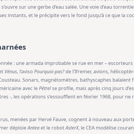
 s’ouvre sur une gerbe d’eau salée. Une voie d’eau torrentiell
ues instants, et le précipite vers le fond jusqu’à ce que la c
harnées
st donnée : une armada improbable se rue en mer – escorteurs
et
Vénus
, l’aviso
Pourquoi-pas?
de l’Ifremer, avions, hélicopt
usteau. Sonars, magnétomètres, bathyscaphes balaient f
américaine avec le
Pétrel
se profile, mais après cinq jours d’e
îtres -, les opérations s’essoufflent en février 1968, pour n
parus, menées par Hervé Fauve, cognent à nouveau aux port
emer déploie
Antea
et le robot
AsterX
, le CEA modélise couran