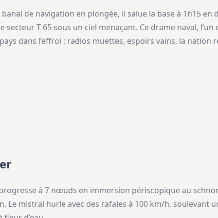
ce banal de navigation en plongée, il salue la base à 1h15 en
le secteur T-65 sous un ciel menaçant. Ce drame naval, l’un d
ays dans l’effroi : radios muettes, espoirs vains, la nation r
er
progresse à 7 nœuds en immersion périscopique au schnorc
n. Le mistral hurle avec des rafales à 100 km/h, soulevant
 fleur d’eau.