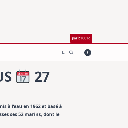
par b1001d
US
27
is à l’eau en 1962 et basé à
sses ses 52 marins, dont le