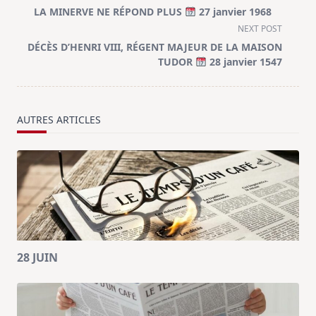
class="nav-
LA MINERVE NE RÉPOND PLUS
27 janvier 1968
subtitle
NEXT POST
screen-
DÉCÈS D’HENRI VIII, RÉGENT MAJEUR DE LA MAISON
reader-
TUDOR
28 janvier 1547
text">Page</span>
AUTRES ARTICLES
28 JUIN