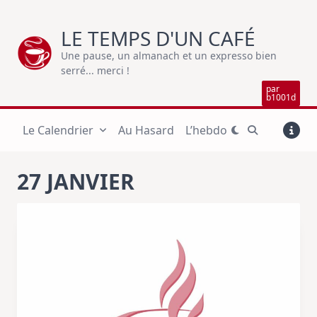
Skip
to
LE TEMPS D'UN CAFÉ
content
Une pause, un almanach et un expresso bien
serré... merci !
par
b1001d
Le Calendrier
Au Hasard
L’hebdo
27 JANVIER