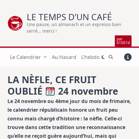
Skip
to
LE TEMPS D'UN CAFÉ
content
Une pause, un almanach et un expresso bien
serré... merci !
par
b1001d
Le Calendrier
Au Hasard
L’hebdo
LA NÈFLE, CE FRUIT
OUBLIÉ
24 novembre
Le 24 novembre ou 4ème jour du mois de frimaire,
le calendrier républicain honore un fruit peu
connu mais chargé d’histoire : la nèfle. Celle-ci
trouve dans cette tradition une reconnaissance
qu’elle ne reçoit guère aujourd’hui, mais qui