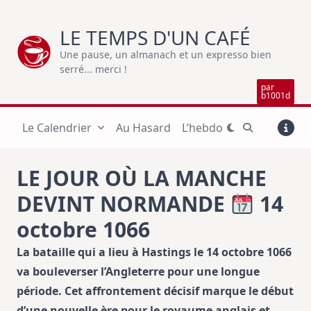
Skip
to
LE TEMPS D'UN CAFÉ
content
Une pause, un almanach et un expresso bien
serré... merci !
par
b1001d
Le Calendrier
Au Hasard
L’hebdo
LE JOUR OÙ LA MANCHE
DEVINT NORMANDE
14
octobre 1066
La bataille qui a lieu à Hastings le 14 octobre 1066
va bouleverser l’Angleterre pour une longue
période. Cet affrontement décisif marque le début
d’une nouvelle ère pour le royaume anglais et