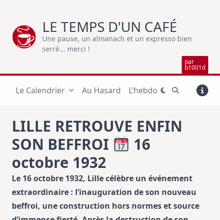
Skip
to
LE TEMPS D'UN CAFÉ
content
Une pause, un almanach et un expresso bien
serré... merci !
par
b1001d
Le Calendrier
Au Hasard
L’hebdo
LILLE RETROUVE ENFIN
SON BEFFROI
16
octobre 1932
Le 16 octobre 1932, Lille célèbre un événement
extraordinaire : l’inauguration de son nouveau
beffroi, une construction hors normes et source
d’immense fierté. Après la destruction de son