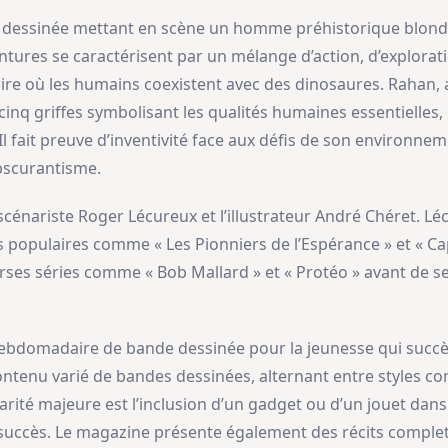
 dessinée mettant en scène un homme préhistorique blond 
ntures se caractérisent par un mélange d’action, d’explorat
re où les humains coexistent avec des dinosaures. Rahan, 
e cinq griffes symbolisant les qualités humaines essentielle
l fait preuve d’inventivité face aux défis de son environnem
obscurantisme.
scénariste Roger Lécureux et l’illustrateur André Chéret. 
es populaires comme « Les Pionniers de l’Espérance » et « Ca
iverses séries comme « Bob Mallard » et « Protéo » avant de 
bdomadaire de bande dessinée pour la jeunesse qui succède 
 contenu varié de bandes dessinées, alternant entre styles co
ularité majeure est l’inclusion d’un gadget ou d’un jouet da
uccès. Le magazine présente également des récits complet