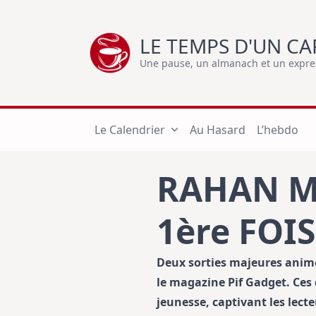
Skip
to
LE TEMPS D'UN CA
content
Une pause, un almanach et un express
Le Calendrier
Au Hasard
L’hebdo
RAHAN M
1ère FOI
Deux sorties majeures animen
le magazine Pif Gadget. Ces 
jeunesse, captivant les lect