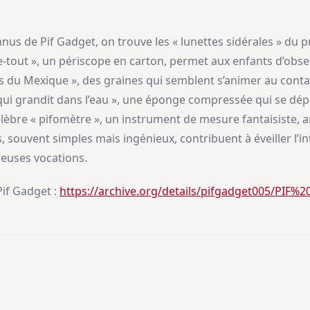
nnus de Pif Gadget, on trouve les « lunettes sidérales » d
ise-tout », un périscope en carton, permet aux enfants d’obs
s du Mexique », des graines qui semblent s’animer au contact
qui grandit dans l’eau », une éponge compressée qui se dépl
célèbre « pifomètre », un instrument de mesure fantaisiste, 
 souvent simples mais ingénieux, contribuent à éveiller l’in
reuses vocations.
if Gadget :
https://archive.org/details/pifgadget005/PI