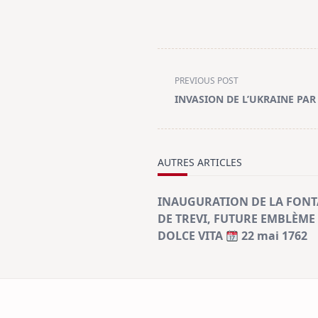
<span
PREVIOUS POST
class="nav-
INVASION DE L’UKRAINE PAR
subtitle
screen-
reader-
text">Page</span>
AUTRES ARTICLES
INAUGURATION DE LA FONT
DE TREVI, FUTURE EMBLÈME 
DOLCE VITA
22 mai 1762