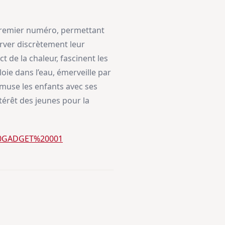
u premier numéro, permettant
erver discrètement leur
 de la chaleur, fascinent les
oie dans l’eau, émerveille par
amuse les enfants avec ses
térêt des jeunes pour la
F%20GADGET%20001