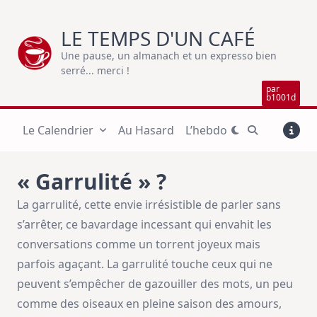
Skip
to
LE TEMPS D'UN CAFÉ
content
Une pause, un almanach et un expresso bien
serré... merci !
par
b1001d
Le Calendrier
Au Hasard
L’hebdo
« Garrulité » ?
La garrulité, cette envie irrésistible de parler sans
s’arrêter, ce bavardage incessant qui envahit les
conversations comme un torrent joyeux mais
parfois agaçant. La garrulité touche ceux qui ne
peuvent s’empêcher de gazouiller des mots, un peu
comme des oiseaux en pleine saison des amours,