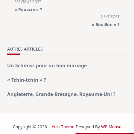
<span
PREVIOUS POST
class="nav-
« Pouacre » ?
subtitle
NEXT POST
screen-
« Bouillon » ?
reader-
text">Page</span>
AUTRES ARTICLES
Un Schmiss pour un bon mariage
« Tchin-tchin » ?
Angleterre, Grande‑Bretagne, Royaume‑Uni ?
Copyright © 2026
Yuki Theme
Designed By
WP Moose