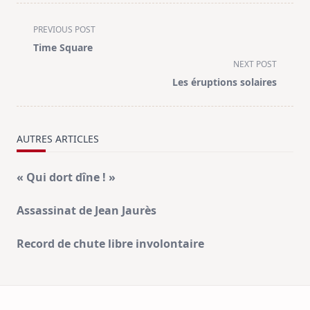
<span
PREVIOUS POST
class="nav-
Time Square
subtitle
NEXT POST
screen-
Les éruptions solaires
reader-
text">Page</span>
AUTRES ARTICLES
« Qui dort dîne ! »
Assassinat de Jean Jaurès
Record de chute libre involontaire