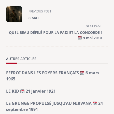
<span
PREVIOUS POST
class="nav-
8 MAI
subtitle
NEXT POST
screen-
QUEL BEAU DÉFILÉ POUR LA PAIX ET LA CONCORDE !
reader-
9 mai 2010
text">Page</span>
AUTRES ARTICLES
EFFROI DANS LES FOYERS FRANÇAIS
6 mars
1965
LE KID
21 janvier 1921
LE GRUNGE PROPULSÉ JUSQU’AU NIRVANA
24
septembre 1991