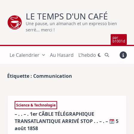
Skip
to
LE TEMPS D'UN CAFÉ
content
Une pause, un almanach et un expresso bien
serré... merci !
par
b1001d
Le Calendrier
Au Hasard
L’hebdo
Étiquette :
Communication
Science & Technologie
– . . – . 1er CÂBLE TÉLÉGRAPHIQUE
TRANSATLANTIQUE ARRIVÉ STOP . . – . –
5
août 1858