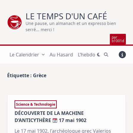
Skip
to
LE TEMPS D'UN CAFÉ
content
Une pause, un almanach et un expresso bien
serré... merci !
par
b1001d
Le Calendrier
Au Hasard
L’hebdo
Étiquette :
Grèce
Science & Technologie
DÉCOUVERTE DE LA MACHINE
D’ANTICYTHÈRE
17 mai 1902
Le 17 mai 1902, l'archéologue grec Valerios