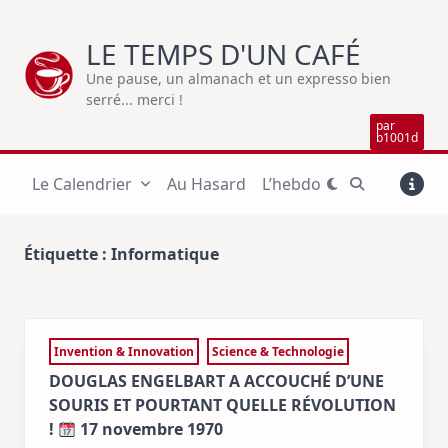
Skip
to
LE TEMPS D'UN CAFÉ
content
Une pause, un almanach et un expresso bien
serré... merci !
par
b1001d
Le Calendrier
Au Hasard
L’hebdo
Étiquette :
Informatique
Invention & Innovation
Science & Technologie
DOUGLAS ENGELBART A ACCOUCHÉ D’UNE
SOURIS ET POURTANT QUELLE RÉVOLUTION
!
17 novembre 1970