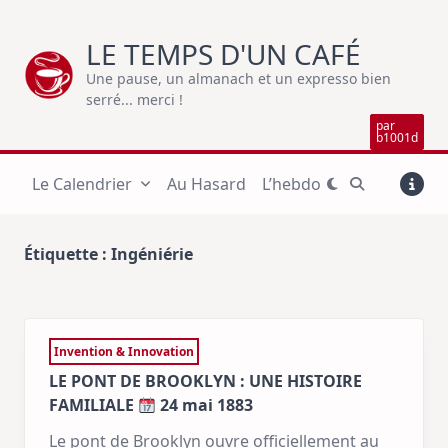
Skip
to
LE TEMPS D'UN CAFÉ
content
Une pause, un almanach et un expresso bien
serré... merci !
par
b1001d
Le Calendrier
Au Hasard
L’hebdo
Étiquette :
Ingéniérie
Invention & Innovation
LE PONT DE BROOKLYN : UNE HISTOIRE
FAMILIALE
24 mai 1883
Le pont de Brooklyn ouvre officiellement au