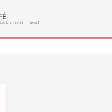
FÉ
o bien serré... merci !