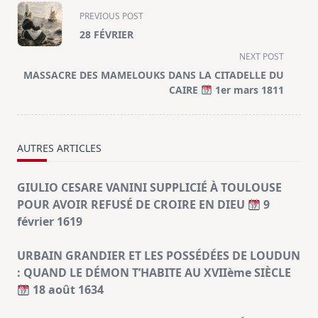
<span
PREVIOUS POST
class="nav-
28 FÉVRIER
subtitle
NEXT POST
screen-
MASSACRE DES MAMELOUKS DANS LA CITADELLE DU
reader-
CAIRE
1er mars 1811
text">Page</span>
AUTRES ARTICLES
GIULIO CESARE VANINI SUPPLICIÉ À TOULOUSE
POUR AVOIR REFUSÉ DE CROIRE EN DIEU
9
février 1619
URBAIN GRANDIER ET LES POSSÉDÉES DE LOUDUN
: QUAND LE DÉMON T’HABITE AU XVIIème SIÈCLE
18 août 1634