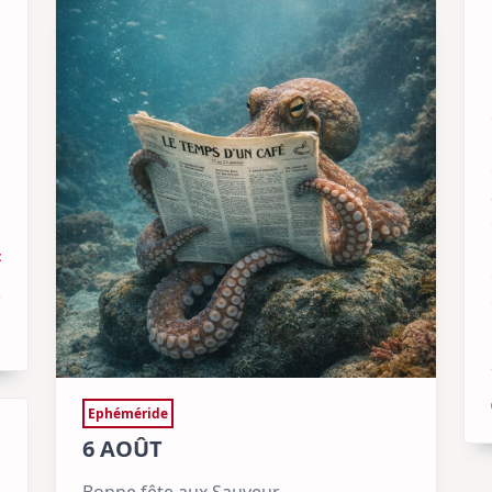
t
Ephéméride
6 AOÛT
Bonne fête aux Sauveur