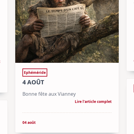
t
Ephéméride
4 AOÛT
Bonne fête aux Vianney
Lire l'article complet
04 août