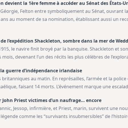
on devient la 1ère femme à accéder au Sénat des États-U
orgie, Felton entre symboliquement au Sénat, ouvrant la
87 ans au moment de sa nomination, établissant aussi un rec
 de l’expédition Shackleton, sombre dans la mer de Wedd
915, le navire finit broyé par la banquise. Shackleton et s
ois, devenant l’un des récits les plus célèbres de l’explora
la guerre d’indépendance irlandaise
s britanniques au matin. En représailles, l’armée et la polic
aélique, faisant 14 morts. L’événement marque une escalade 
ur John Priest victimes d’un naufrage… encore
annic, Jessop, infirmière, et Priest, marin, survivent une nou
r légende comme les “survivants insubmersibles” de l’histoi