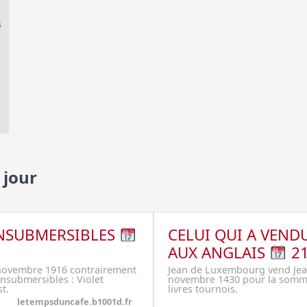
s
 jour
INSUBMERSIBLES
CELUI QUI A VEND
AUX ANGLAIS
21
 novembre 1916 contrairement
Jean de Luxembourg vend Jean
nsubmersibles : Violet
novembre 1430 pour la somme
t.
livres tournois.
letempsduncafe.b1001d.fr