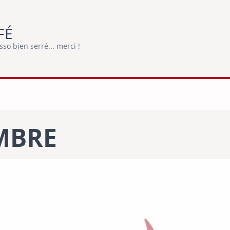
FÉ
o bien serré... merci !
MBRE