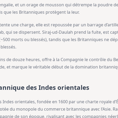
engalie, et un orage de mousson qui détrempe la poudre de
is que les Britanniques protègent la leur.
tente une charge, elle est repoussée par un barrage d’artill
 qui se dispersent. Siraj-ud-Daulah prend la fuite, est cap
(~500 morts ou blessés), tandis que les Britanniques ne dép
blessés.
ins de douze heures, offre à la Compagnie le contrôle du Ben
Inde, et marque le véritable début de la domination britanniq
nnique des Indes orientales
Indes orientales, fondée en 1600 par une charte royale d’Él
dotée du monopole du commerce britannique avec l’Asie. Ra
agnie de son époque, rivalisant avec les compagnies néerla