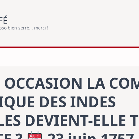
FÉ
o bien serré... merci !
E OCCASION LA CO
IQUE DES INDES
ES DEVIENT-ELLE 
TE ?
23 juin 1757