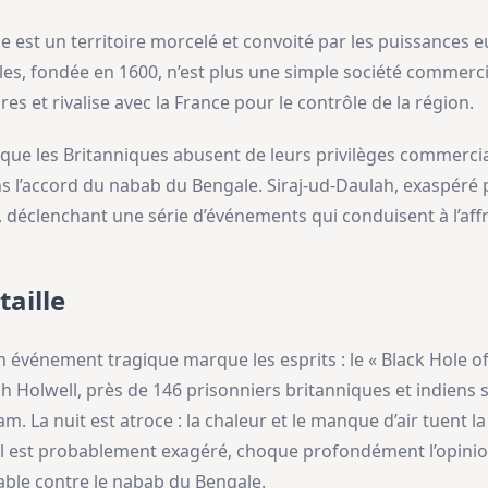
Inde est un territoire morcelé et convoité par les puissanc
les, fondée en 1600, n’est plus une simple société commerci
es et rivalise avec la France pour le contrôle de la région.
sque les Britanniques abusent de leurs privilèges commercia
ans l’accord du nabab du Bengale. Siraj-ud-Daulah, exaspéré
6, déclenchant une série d’événements qui conduisent à l’af
taille
un événement tragique marque les esprits : le « Black Hole of 
 Holwell, près de 146 prisonniers britanniques et indiens 
am. La nuit est atroce : la chaleur et le manque d’air tuent l
il est probablement exagéré, choque profondément l’opinion
able contre le nabab du Bengale.