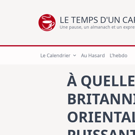
Skip
to
LE TEMPS D'UN CA
content
Une pause, un almanach et un express
Le Calendrier
Au Hasard
L’hebdo
À QUELL
BRITANN
ORIENTAL
PUISSAN