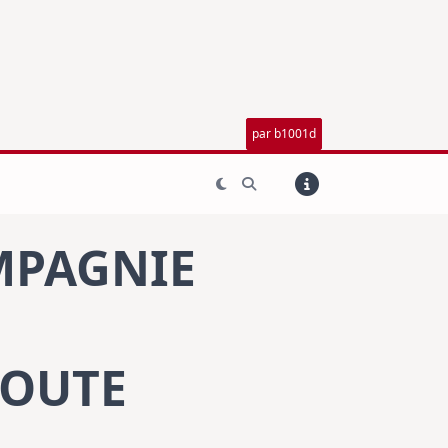
par b1001d
MPAGNIE
TOUTE