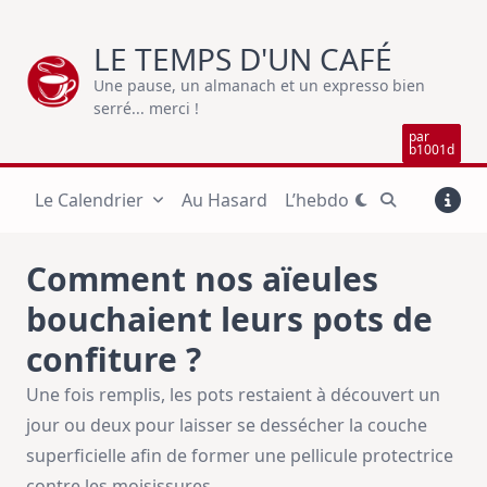
Skip
to
LE TEMPS D'UN CAFÉ
content
Une pause, un almanach et un expresso bien
serré... merci !
par
b1001d
Le Calendrier
Au Hasard
L’hebdo
Comment nos aïeules
bouchaient leurs pots de
confiture ?
Une fois remplis, les pots restaient à découvert un
jour ou deux pour laisser se dessécher la couche
superficielle afin de former une pellicule protectrice
contre les moisissures.