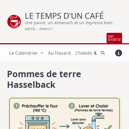
Skip
to
LE TEMPS D'UN CAFÉ
content
Une pause, un almanach et un expresso bien
serré... merci !
par
b1001d
Le Calendrier
Au Hasard
L’hebdo
Pommes de terre
Hasselback