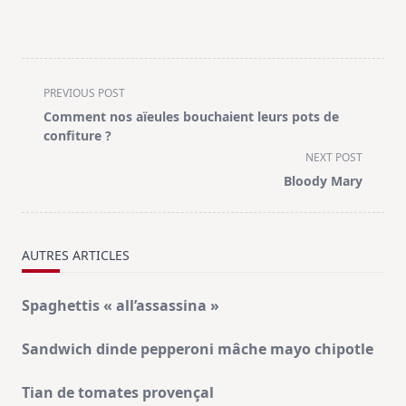
<span
PREVIOUS POST
class="nav-
Comment nos aïeules bouchaient leurs pots de
subtitle
confiture ?
screen-
NEXT POST
reader-
Bloody Mary
text">Page</span>
AUTRES ARTICLES
Spaghettis « all’assassina »
Sandwich dinde pepperoni mâche mayo chipotle
Tian de tomates provençal