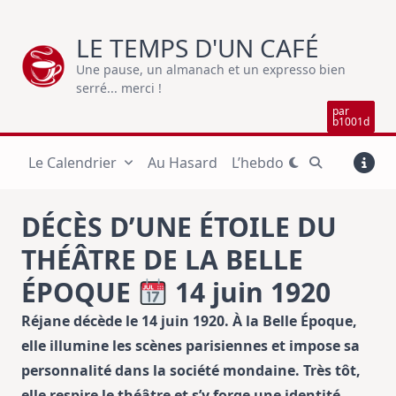
Skip
to
LE TEMPS D'UN CAFÉ
content
Une pause, un almanach et un expresso bien
serré... merci !
par
b1001d
Le Calendrier
Au Hasard
L’hebdo
DÉCÈS D’UNE ÉTOILE DU
THÉÂTRE DE LA BELLE
ÉPOQUE
14 juin 1920
Réjane décède le 14 juin 1920. À la Belle Époque,
elle illumine les scènes parisiennes et impose sa
personnalité dans la société mondaine. Très tôt,
elle respire le théâtre et s’y forge une identité