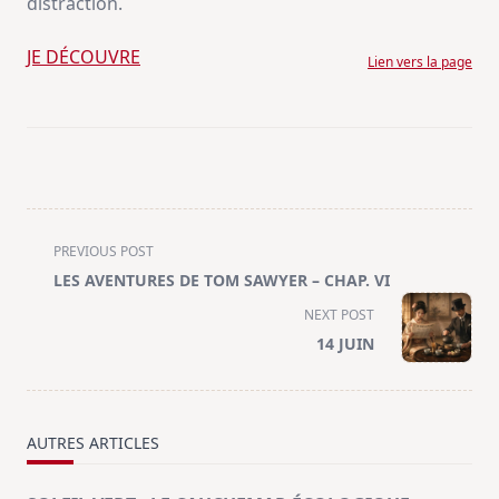
distraction.
JE DÉCOUVRE
Lien vers la page
<span
PREVIOUS POST
class="nav-
LES AVENTURES DE TOM SAWYER – CHAP. VI
subtitle
NEXT POST
screen-
14 JUIN
reader-
text">Page</span>
AUTRES ARTICLES