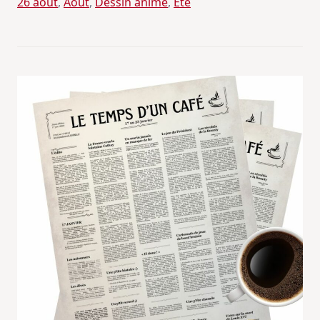
26 août
, 
Août
, 
Dessin animé
, 
Eté