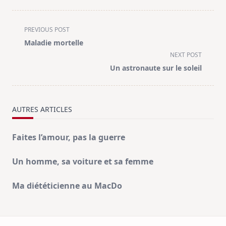
<span
PREVIOUS POST
class="nav-
Maladie mortelle
subtitle
NEXT POST
screen-
Un astronaute sur le soleil
reader-
text">Page</span>
AUTRES ARTICLES
Faites l’amour, pas la guerre
Un homme, sa voiture et sa femme
Ma diététicienne au MacDo