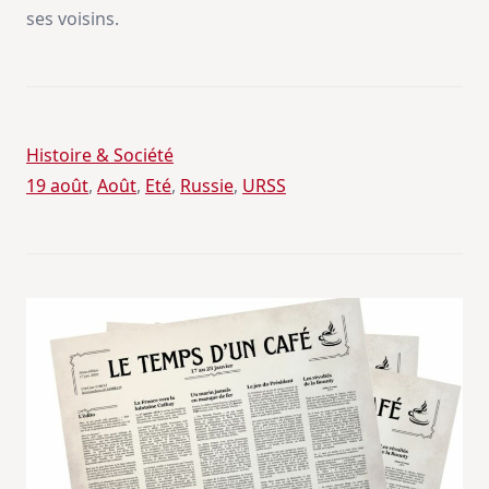
ses voisins.
Histoire & Société
19 août
, 
Août
, 
Eté
, 
Russie
, 
URSS