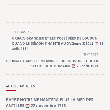
<span
PREVIOUS POST
class="nav-
URBAIN GRANDIER ET LES POSSÉDÉES DE LOUDUN :
subtitle
QUAND LE DÉMON T’HABITE AU XVIIème SIÈCLE
18
screen-
août 1634
reader-
NEXT POST
text">Page</span>
PLONGÉE DANS LES MÉANDRES DU POUVOIR ET DE LA
PSYCHOLOGIE HUMAINE
20 août 1971
AUTRES ARTICLES
BARBE NOIRE NE HANTERA PLUS LA MER DES
ANTILLES
22 novembre 1718